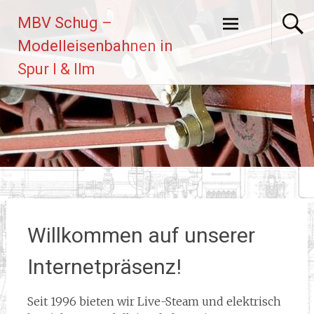
Zum
MBV Schug –
Inhalt
springen
Modelleisenbahnen in
Spur I & IIm
Willkommen auf unserer
Internetpräsenz!
Seit 1996 bieten wir Live-Steam und elektrisch