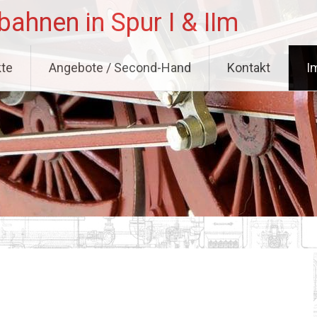
hnen in Spur I & IIm
te
Angebote / Second-Hand
Kontakt
I